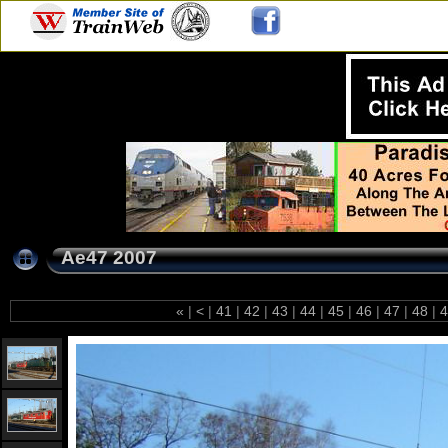
Ae47 2007
«
|
<
|
41
|
42
|
43
|
44
|
45
|
46
|
47
|
48
|
4