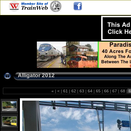
Alligator 2012
«
|
<
|
61
|
62
|
63
|
64
|
65
|
66
|
67
|
68
|
6