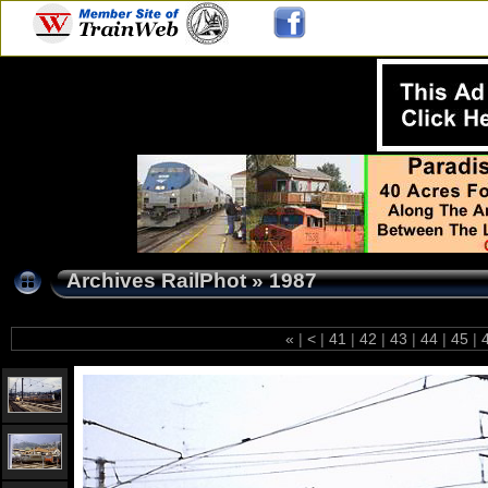
Archives RailPhot
»
1987
«
|
<
|
41
|
42
|
43
|
44
|
45
|