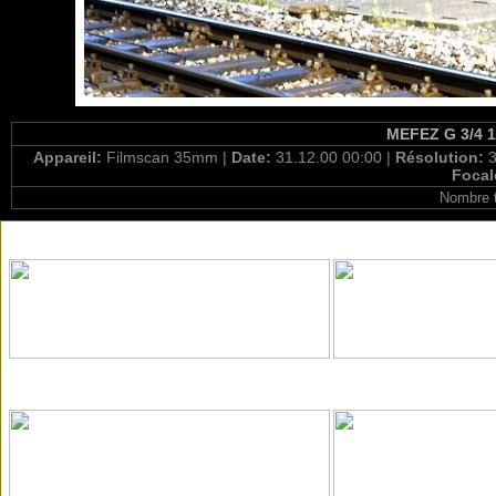
MEFEZ G 3/4 11
Appareil:
Filmscan 35mm |
Date:
31.12.00 00:00 |
Résolution:
3
Focal
Nombre t