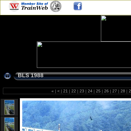
BLS 1988
«
|
<
|
21
|
22
|
23
|
24
|
25
|
26
|
27
|
28
|
2