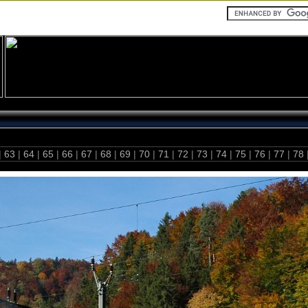
|
63
|
64
|
65
|
66
|
67
|
68
|
69
|
70
|
71
|
72
|
73
|
74
|
75
|
76
|
77
|
78