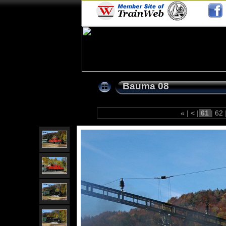
Bauma 08
«
|
<
|
61
|
62