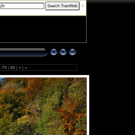
[
?
]
|
79
|
80
|
>
|
»