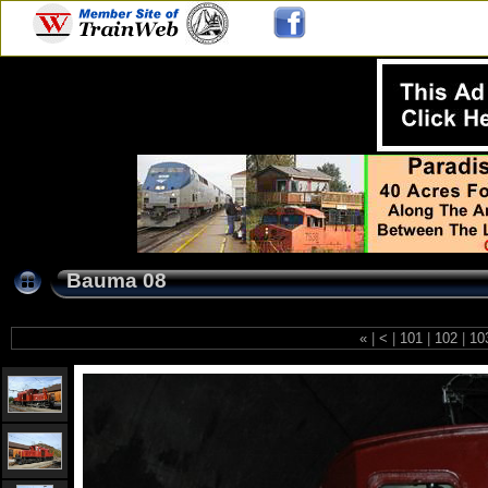
Bauma 08
«
|
<
|
101
|
102
|
10