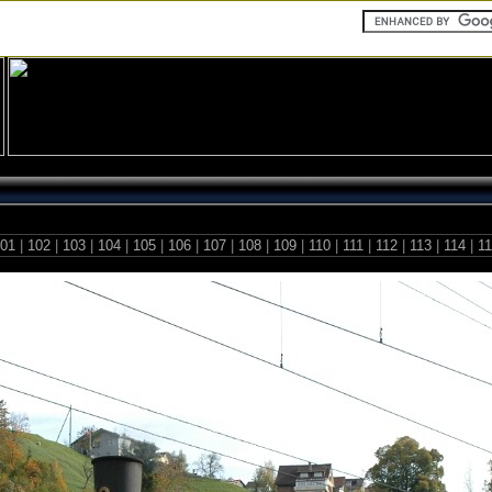
01
|
102
|
103
|
104
|
105
|
106
|
107
|
108
|
109
|
110
|
111
|
112
|
113
|
114
|
1