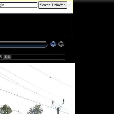
[
?
]
15
|
116
|