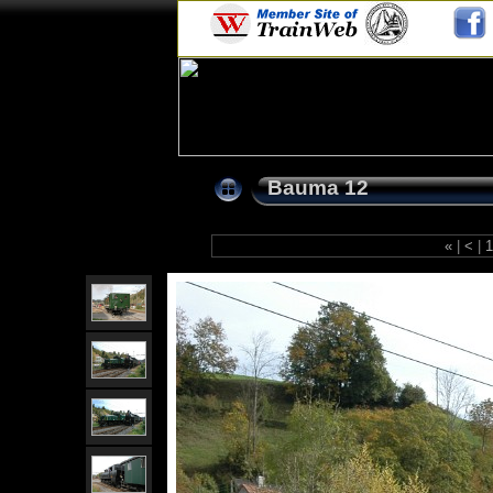
Bauma 12
«
|
<
|
1