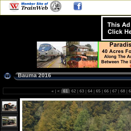
Bauma 2016
«
|
<
|
61
|
62
|
63
|
64
|
65
|
66
|
67
|
68
|
6