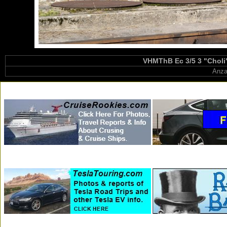
VHMThB Ec 3/5 3 "Choli"
Anza