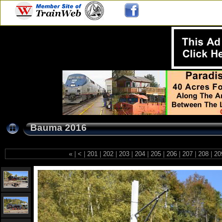
Bauma 2016
«
|
<
|
201
|
202
|
203
|
204
|
205
|
206
|
207
|
208
|
20