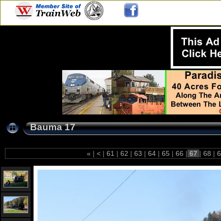
Bauma 17
«
|
<
|
61
|
62
|
63
|
64
|
65
|
66
|
67
|
68
|
6