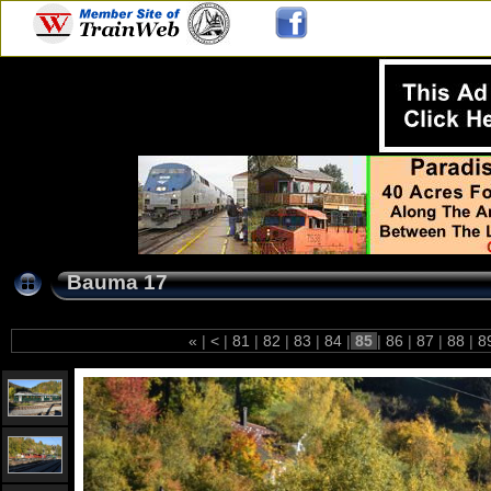
Bauma 17
«
|
<
|
81
|
82
|
83
|
84
|
85
|
86
|
87
|
88
|
8