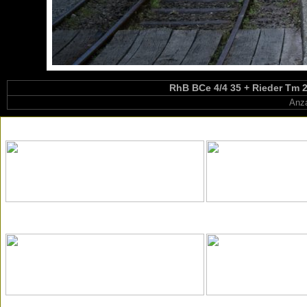
RhB BCe 4/4 35 + Rieder Tm 2
Anza