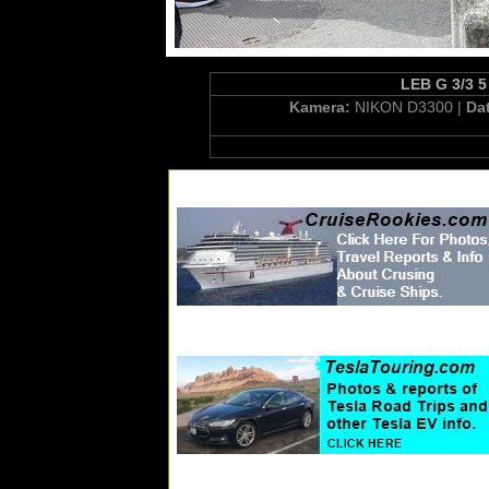
LEB G 3/3 5
Kamera:
NIKON D3300 |
Da