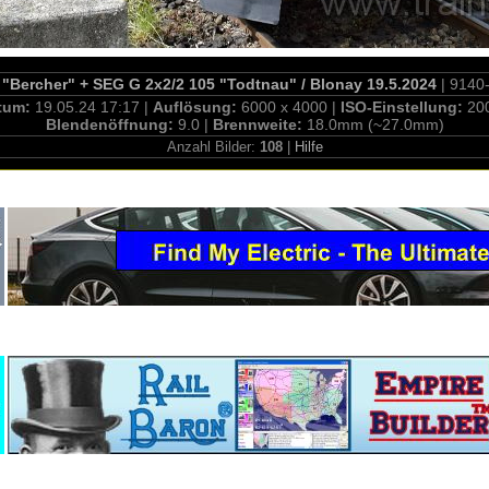
 "Bercher" + SEG G 2x2/2 105 "Todtnau" / Blonay 19.5.2024
| 9140
tum:
19.05.24 17:17 |
Auflösung:
6000 x 4000 |
ISO-Einstellung:
20
Blendenöffnung:
9.0 |
Brennweite:
18.0mm (~27.0mm)
Anzahl Bilder:
108
|
Hilfe