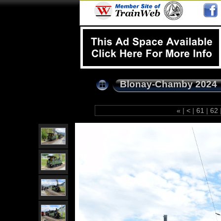
Blonay-Chamby 2024
«
|
<
|
61
|
62