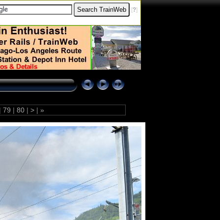
[
?
]
|
79
|
80
|
>
|
»