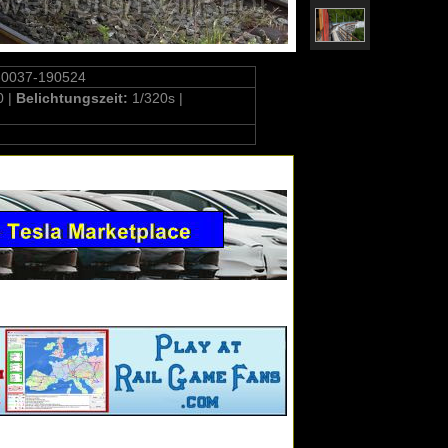
-0037-190524
0 |
Belichtungszeit:
1/320s |