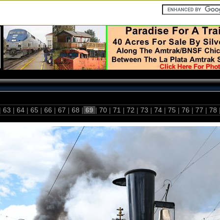
|
63
|
64
|
65
|
66
|
67
|
68
|
69
|
70
|
71
|
72
|
73
|
74
|
75
|
76
|
77
|
78