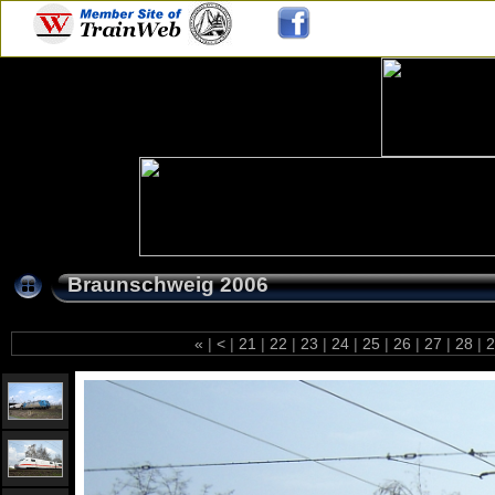
Braunschweig 2006
«
|
<
|
21
|
22
|
23
|
24
|
25
|
26
|
27
|
28
|
2