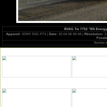
BVAG Tw 7752 "BS Energy"
Appareil:
SONY DSC-P73 |
Date:
20.04.06 09:48 |
Résolution:
2
Focal
Nombre t