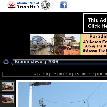
Braunschweig 2006
«
|
<
|
101
|
102
|
103
|
104
|
105
|
106
|
107
|
108
|
1