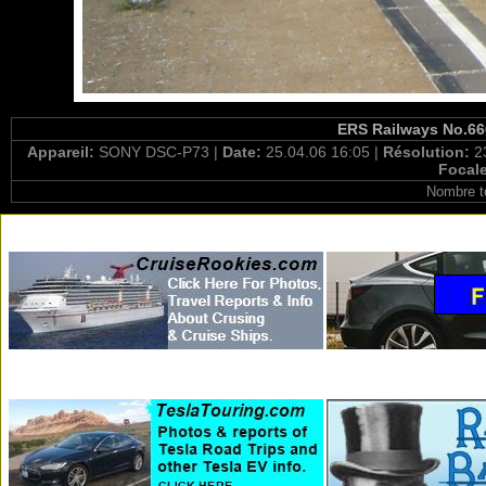
ERS Railways No.66
Appareil:
SONY DSC-P73 |
Date:
25.04.06 16:05 |
Résolution:
2
Focal
Nombre t