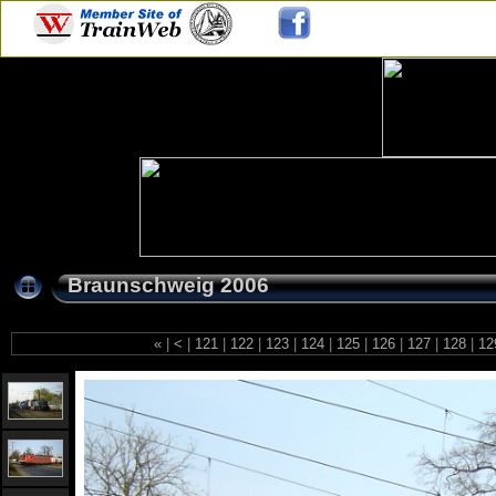
Braunschweig 2006
«
|
<
|
121
|
122
|
123
|
124
|
125
|
126
|
127
|
128
|
12