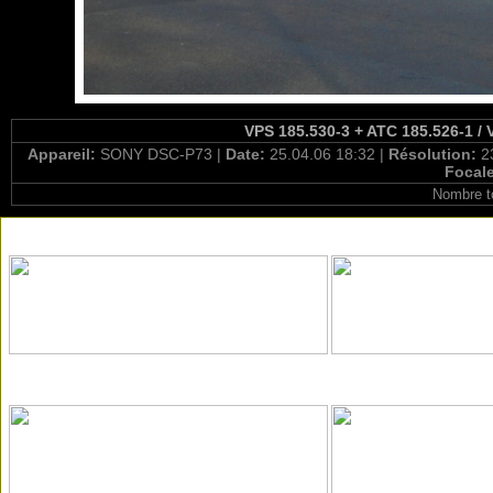
VPS 185.530-3 + ATC 185.526-1 /
Appareil:
SONY DSC-P73 |
Date:
25.04.06 18:32 |
Résolution:
2
Focal
Nombre t