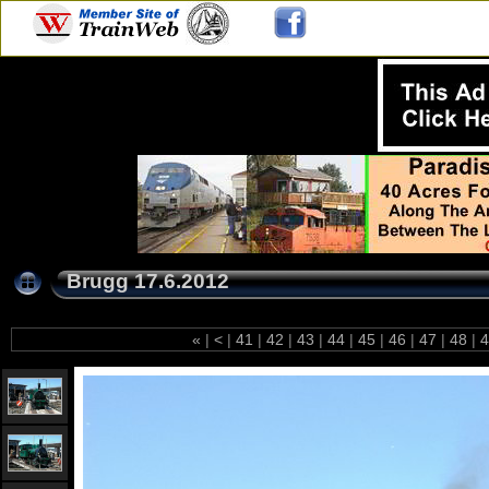
Brugg 17.6.2012
«
|
<
|
41
|
42
|
43
|
44
|
45
|
46
|
47
|
48
|
4