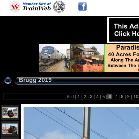
Brugg 2019
Bild |
1
|
2
|
3
|
4
|
5
|
6
|
7
|
8
|
9
|
1