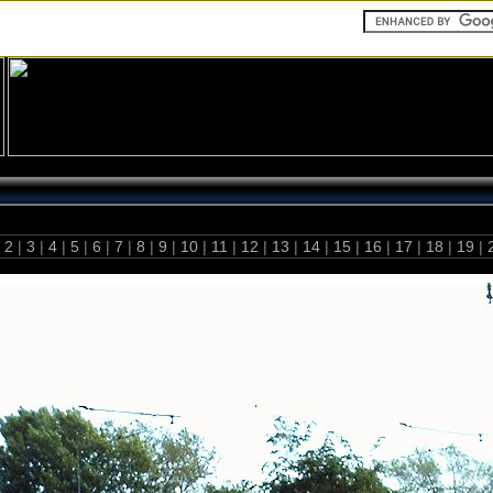
2
|
3
|
4
|
5
|
6
|
7
|
8
|
9
|
10
|
11
|
12
|
13
|
14
|
15
|
16
|
17
|
18
|
19
|