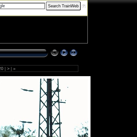
[
?
]
20
|
>
|
»