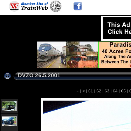
DVZO 26.5.2001
«
|
<
|
61
|
62
|
63
|
64
|
65
|