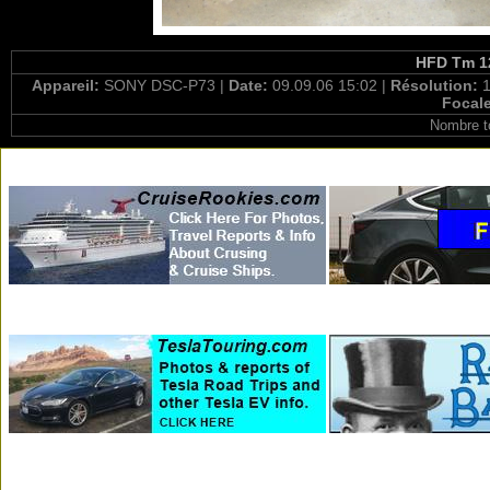
HFD Tm 12
Appareil:
SONY DSC-P73 |
Date:
09.09.06 15:02 |
Résolution:
1
Focal
Nombre t