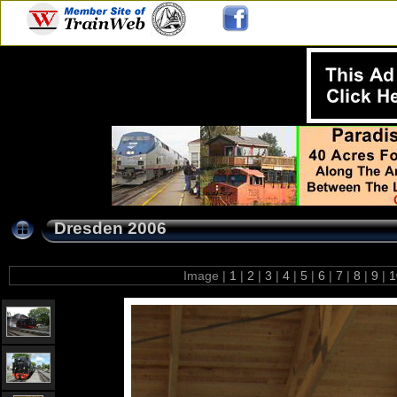
Dresden 2006
Image |
1
|
2
|
3
|
4
|
5
|
6
|
7
|
8
|
9
|
1