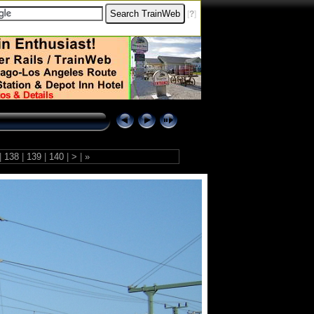
[
?
]
|
138
|
139
|
140
|
>
|
»