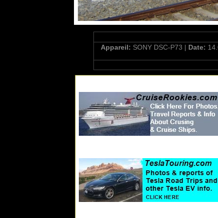
Appareil:
SONY DSC-P73 |
Date:
14.