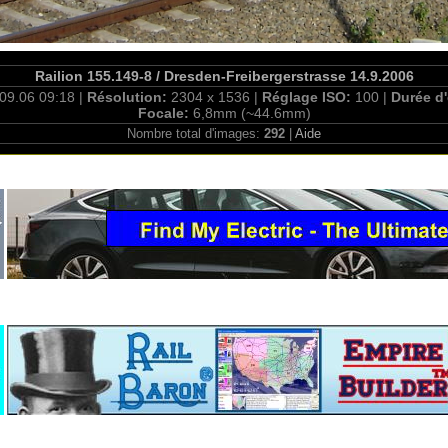
Railion 155.149-8 / Dresden-Freibergerstrasse 14.9.2006
09.06 09:18 |
Résolution:
2304 x 1536 |
Réglage ISO:
100 |
Durée d
Focale:
6,8mm (~44.6mm)
Nombre total d'images:
292
|
Aide