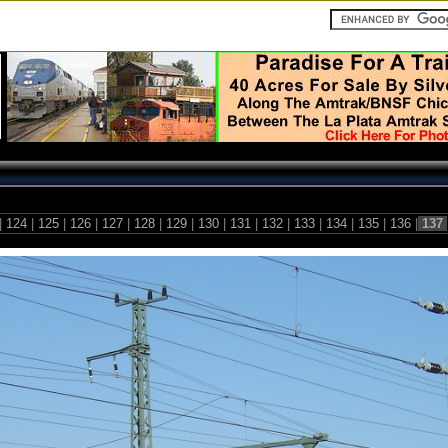
|
124
|
125
|
126
|
127
|
128
|
129
|
130
|
131
|
132
|
133
|
134
|
135
|
136
|
137