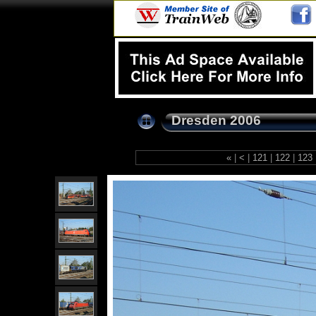
Dresden 2006
«
|
<
|
121
|
122
|
123