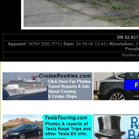
DR 52.8177
Appareil:
SONY DSC-P73 |
Date:
16.09.06 13:43 |
Résolution:
2
Focal
Nombre t