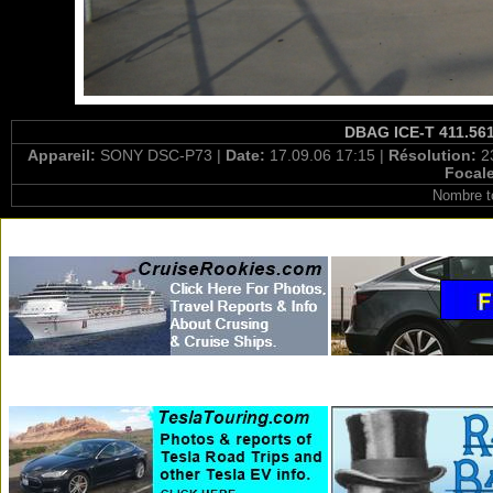
DBAG ICE-T 411.561
Appareil:
SONY DSC-P73 |
Date:
17.09.06 17:15 |
Résolution:
2
Focal
Nombre t