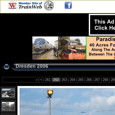
Dresden 2006
«
|
<
|
261
|
262
|
263
|
264
|
265
|
266
|
267
|
268
|
26