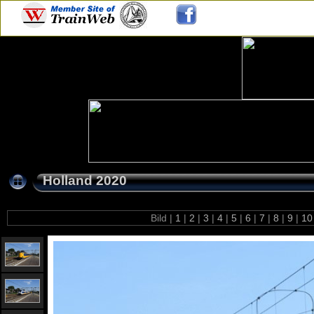
Holland 2020
Bild |
1
|
2
|
3
|
4
|
5
|
6
|
7
|
8
|
9
|
1