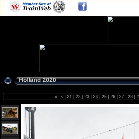
Holland 2020
«
|
<
|
21
|
22
|
23
|
24
|
25
|
26
|
27
|
28
|
2