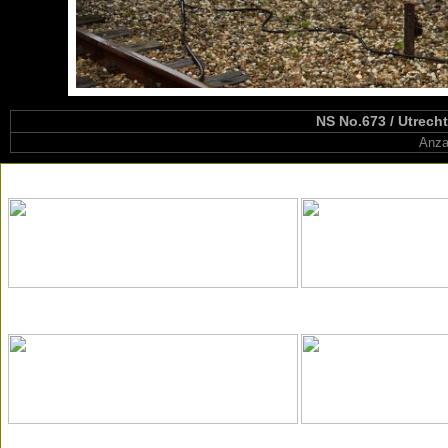
NS No.673 / Utrec
Anza