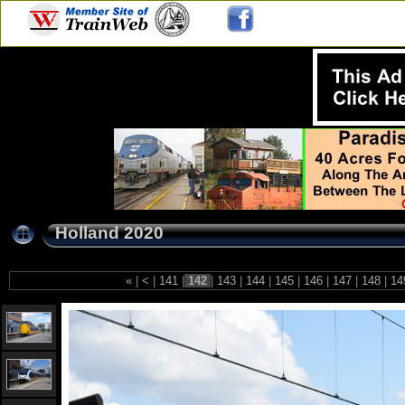
Holland 2020
«
|
<
|
141
|
142
|
143
|
144
|
145
|
146
|
147
|
148
|
14