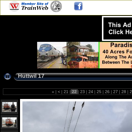
Huttwil 17
«
|
<
|
21
|
22
|
23
|
24
|
25
|
26
|
27
|
28
|
2