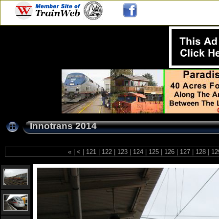
Innotrans 2014
«
|
<
|
121
|
122
|
123
|
124
|
125
|
126
|
127
|
128
|
12