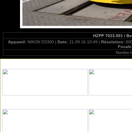
HZPP 7023.001 / Be
Appareil:
NIKON D3300 |
Date:
21.09.16 10:49 |
Résolution:
600
Focale
Nombre t