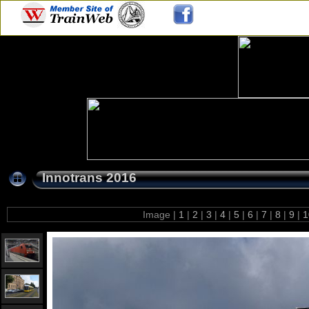
Innotrans 2016
Image |
1
|
2
|
3
|
4
|
5
|
6
|
7
|
8
|
9
|
1