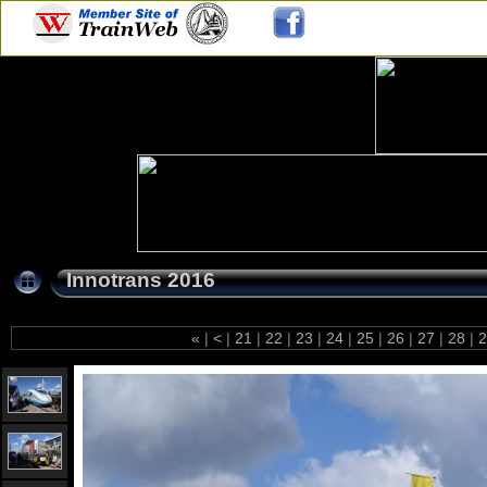
Innotrans 2016
«
|
<
|
21
|
22
|
23
|
24
|
25
|
26
|
27
|
28
|
2