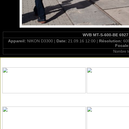
WVB MT-S-600-BE 6927 /
Appareil:
NIKON D3300 |
Date:
21.09.16 12:00 |
Résolution:
60
Focale
Nombre t