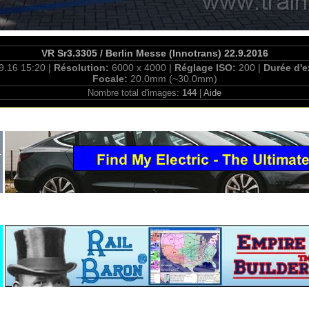
VR Sr3.3305 / Berlin Messe (Innotrans) 22.9.2016
9.16 15:20 |
Résolution:
6000 x 4000 |
Réglage ISO:
200 |
Durée d'e
Focale:
20.0mm (~30.0mm)
Nombre total d'images:
144
|
Aide