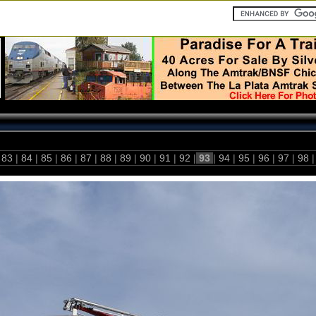
83
|
84
|
85
|
86
|
87
|
88
|
89
|
90
|
91
|
92
|
93
|
94
|
95
|
96
|
97
|
98
|