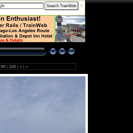
[
?
]
99
|
100
|
>
|
»