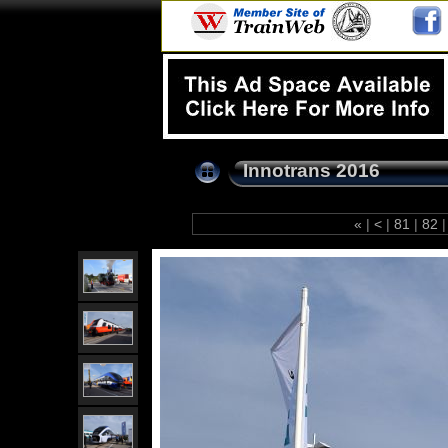
Innotrans 2016
«
|
<
|
81
|
82
|