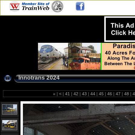
Innotrans 2024
«
|
<
|
41
|
42
|
43
|
44
|
45
|
46
|
47
|
48
|
4