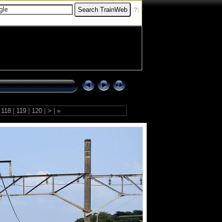
[
?
]
118
|
119
|
120
|
>
|
»