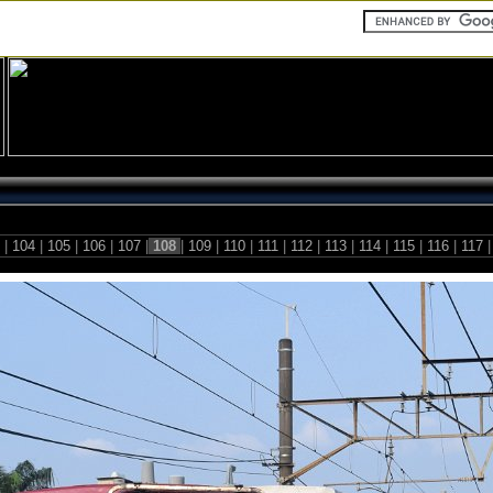
3
|
104
|
105
|
106
|
107
|
108
|
109
|
110
|
111
|
112
|
113
|
114
|
115
|
116
|
117
|