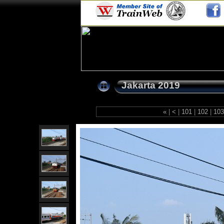
Jakarta 2019
«
|
<
|
101
|
102
|
10