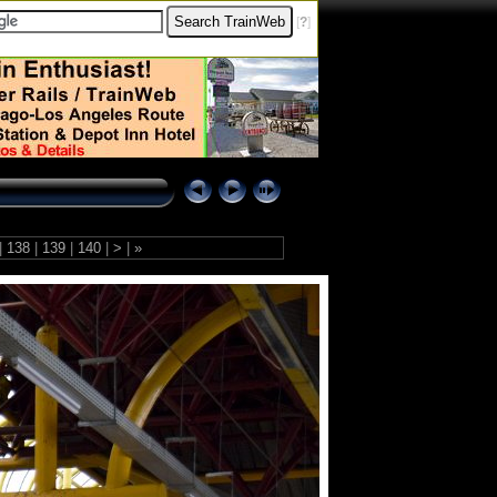
[
?
]
|
138
|
139
|
140
|
>
|
»