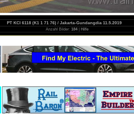
PT KCI 6118 (K1 1 71 76) / Jakarta-Gundangdia 11.5.2019
Anzahl Bilder:
184
|
Hilfe