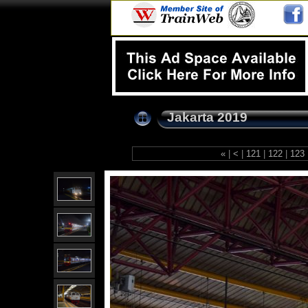
Jakarta 2019
«
|
<
|
121
|
122
|
123