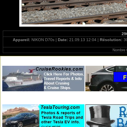
29
Appareil:
NIKON D70s |
Date:
21.09.13 12:04 |
Résolution:
3
Nombre t