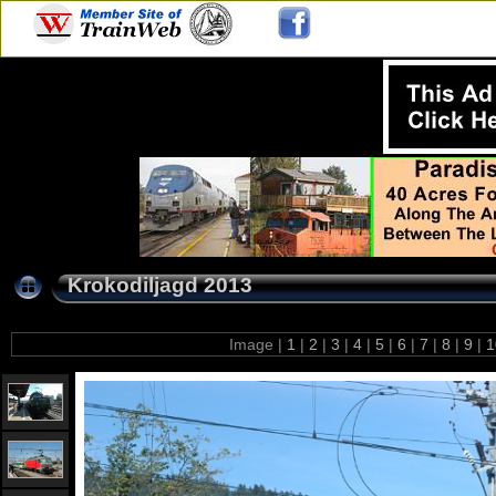
Krokodiljagd 2013
Image |
1
|
2
|
3
|
4
|
5
|
6
|
7
|
8
|
9
|
1