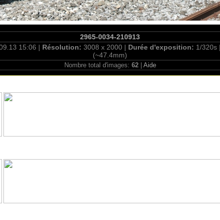
2965-0034-210913
09.13 15:06 |
Résolution:
3008 x 2000 |
Durée d'exposition:
1/320s 
(~47.4mm)
Nombre total d'images:
62
|
Aide