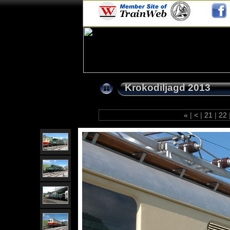
Krokodiljagd 2013
«
|
<
|
21
|
22