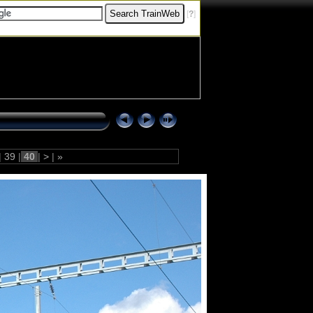
[
?
]
|
39
|
40
|
>
|
»