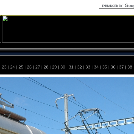
|
23
|
24
|
25
|
26
|
27
|
28
|
29
|
30
|
31
|
32
|
33
|
34
|
35
|
36
|
37
|
38