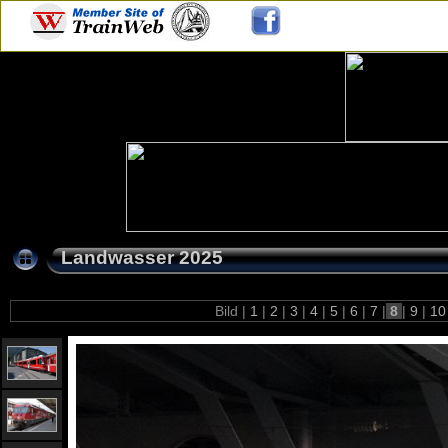
Landwasser 2025
Bild |
1
|
2
|
3
|
4
|
5
|
6
|
7
|
8
|
9
|
1