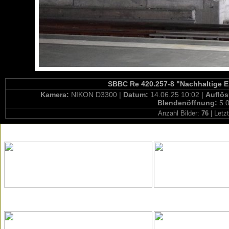
SBBC Re 420.257-8 "Nachhaltige E
Kamera:
NIKON D3300 |
Datum:
14.06.25 10:02 |
Auflö
Blendenöffnung:
5.0
Anzahl Bilder:
76
| Letz