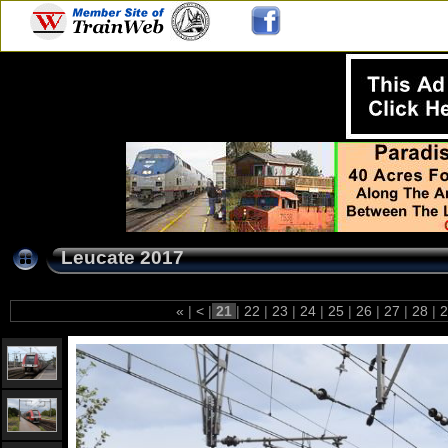
Leucate 2017
«
|
<
|
21
|
22
|
23
|
24
|
25
|
26
|
27
|
28
|
2