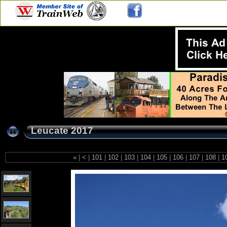
Leucate 2017
«
|
<
|
101
|
102
|
103
|
104
|
105
|
106
|
107
|
108
|
1