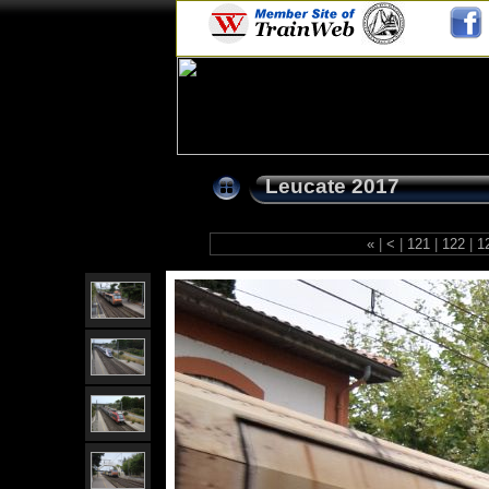
Leucate 2017
«
|
<
|
121
|
122
|
1