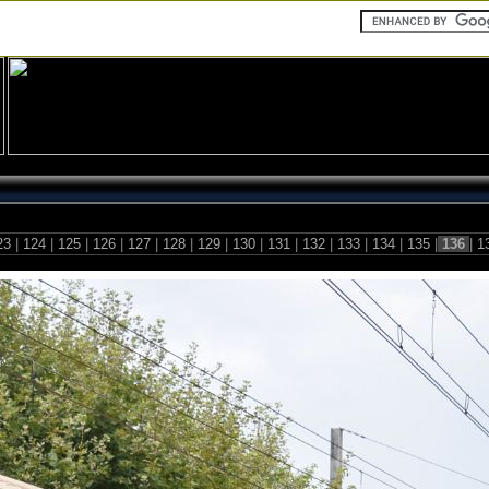
23
|
124
|
125
|
126
|
127
|
128
|
129
|
130
|
131
|
132
|
133
|
134
|
135
|
136
|
1