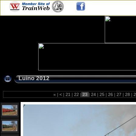
Luino 2012
«
|
<
|
21
|
22
|
23
|
24
|
25
|
26
|
27
|
28
|
2