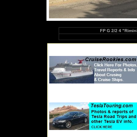
FP G 2/2 4 "Rimin