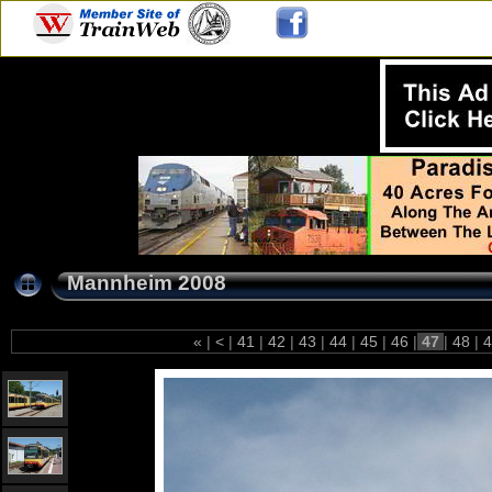
Mannheim 2008
«
|
<
|
41
|
42
|
43
|
44
|
45
|
46
|
47
|
48
|
4