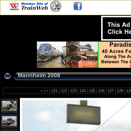
Mannheim 2008
«
|
<
|
121
|
122
|
123
|
124
|
125
|
126
|
127
|
128
|
12