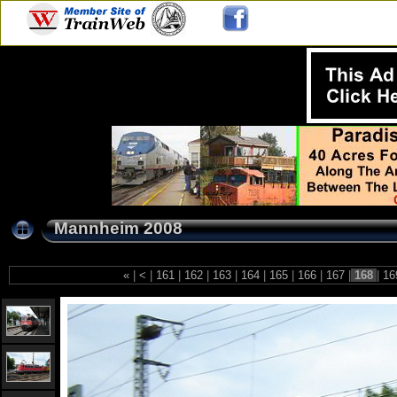
Mannheim 2008
«
|
<
|
161
|
162
|
163
|
164
|
165
|
166
|
167
|
168
|
16