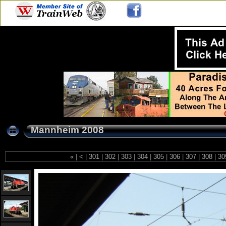
Mannheim 2008
«
|
<
|
301
|
302
|
303
|
304
|
305
|
306
|
307
|
308
|
30