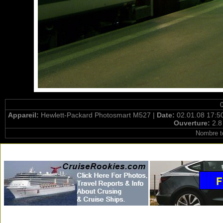
Appareil:
Hewlett-Packard Photosmart M527 |
Date:
02.01.08 17:5
Ouverture:
2.8
Nombre t