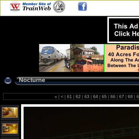
Nocturne
«
|
<
|
61
|
62
|
63
|
64
|
65
|
66
|
67
|
68
|
6