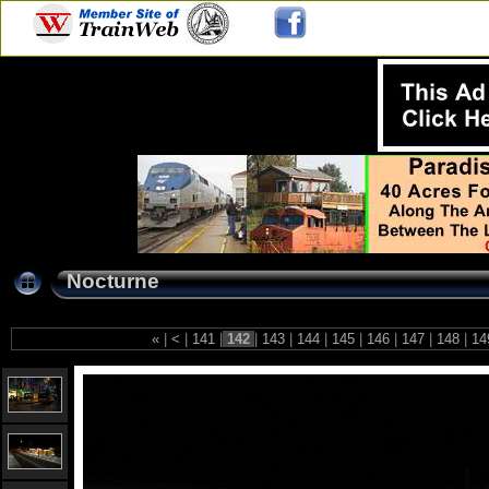
Nocturne
«
|
<
|
141
|
142
|
143
|
144
|
145
|
146
|
147
|
148
|
14