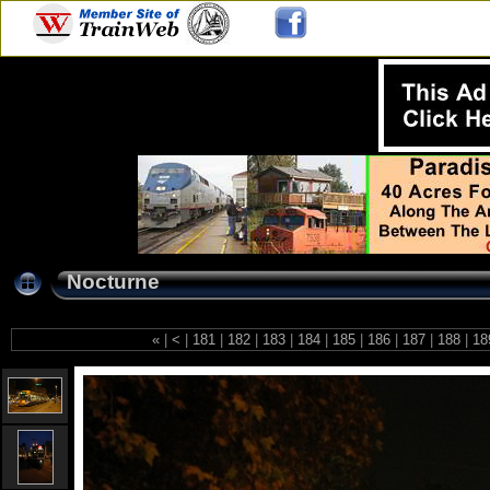
Nocturne
«
|
<
|
181
|
182
|
183
|
184
|
185
|
186
|
187
|
188
|
18